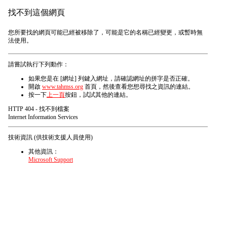
找不到這個網頁
您所要找的網頁可能已經被移除了，可能是它的名稱已經變更，或暫時無
法使用。
請嘗試執行下列動作：
如果您是在 [網址] 列鍵入網址，請確認網址的拼字是否正確。
開啟
www.tahmss.org
首頁，然後查看您想尋找之資訊的連結。
按一下
上一頁
按鈕，試試其他的連結。
HTTP 404 - 找不到檔案
Internet Information Services
技術資訊 (供技術支援人員使用)
其他資訊：
Microsoft Support