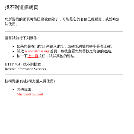
找不到這個網頁
您所要找的網頁可能已經被移除了，可能是它的名稱已經變更，或暫時無
法使用。
請嘗試執行下列動作：
如果您是在 [網址] 列鍵入網址，請確認網址的拼字是否正確。
開啟
www.tahmss.org
首頁，然後查看您想尋找之資訊的連結。
按一下
上一頁
按鈕，試試其他的連結。
HTTP 404 - 找不到檔案
Internet Information Services
技術資訊 (供技術支援人員使用)
其他資訊：
Microsoft Support